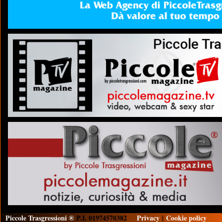
Piccole Trasgressioni ®
P.I. 01974570382
Privacy
|
Cookie policy