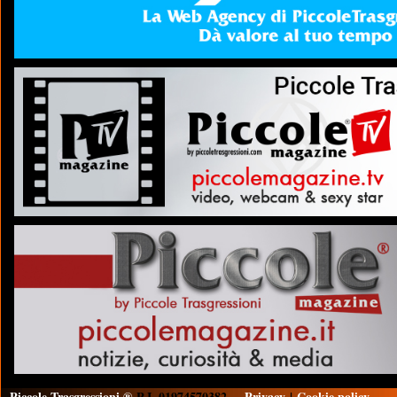
Piccole Trasgressioni ®
P.I. 01974570382
Privacy
|
Cookie policy